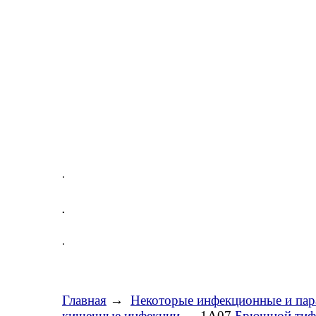
.
.
.
Главная
→
Некоторые инфекционные и пар
кишечные инфекции
→ 1A07
Брюшной тиф