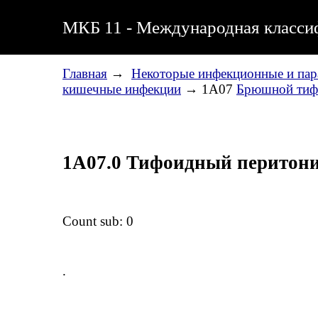
МКБ 11 - Международная классиф
Главная
→
Некоторые инфекционные и пар
кишечные инфекции
→ 1A07
Брюшной тиф
1A07.0 Тифоидный перитон
Count sub: 0
.