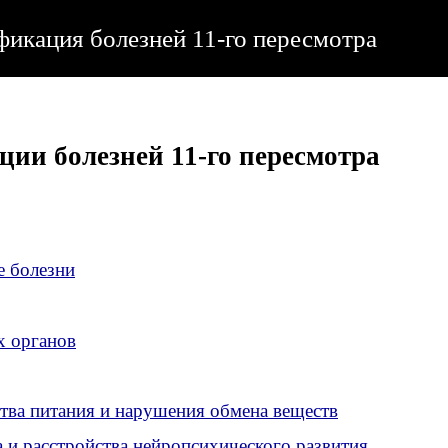
икация болезней 11-го пересмотра
ии болезней 11-го пересмотра
е болезни
х органов
тва питания и нарушения обмена веществ
а и расстройства нейропсихического развития