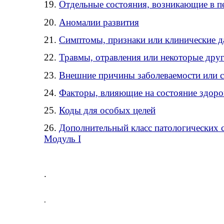
19.
Отдельные состояния, возникающие в п
20.
Аномалии развития
21.
Симптомы, признаки или клинические д
22.
Травмы, отравления или некоторые дру
23.
Внешние причины заболеваемости или 
24.
Факторы, влияющие на состояние здоро
25.
Коды для особых целей
26.
Дополнительный класс патологических 
Модуль I
.
.