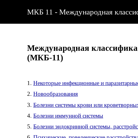
МКБ 11 - Международная классиф
Международная классификац
(МКБ-11)
1.
Некоторые инфекционные и паразитарны
2.
Новообразования
3.
Болезни системы крови или кроветворны
4.
Болезни иммунной системы
5.
Болезни эндокринной системы, расстройс
6.
Психические, поведенческие расстройств