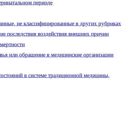
еринатальном периоде
анные, не классифицированные в других рубриках
гие последствия воздействия внешних причин
смертности
вья или обращение в медицинские организации
состояний в системе традиционной медицины,