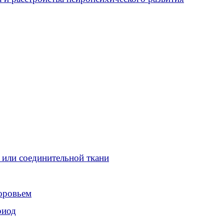
 или соединительной ткани
доровьем
риод