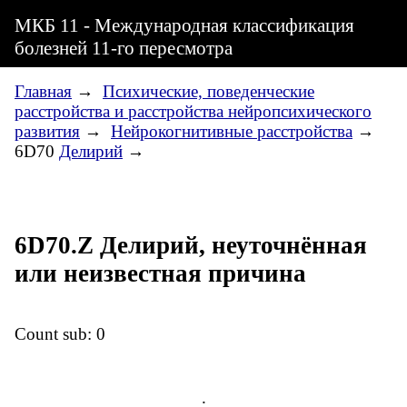
МКБ 11 - Международная классификация
болезней 11-го пересмотра
Главная
→
Психические, поведенческие
расстройства и расстройства нейропсихического
развития
→
Нейрокогнитивные расстройства
→
6D70
Делирий
→
6D70.Z Делирий, неуточнённая
или неизвестная причина
Count sub: 0
.